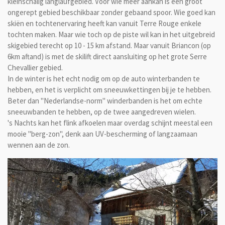
kleinschalig langlaufgebied. Voor wie meer aankan is een groot
ongerept gebied beschikbaar zonder gebaand spoor. Wie goed kan
skiën en tochtenervaring heeft kan vanuit Terre Rouge enkele
tochten maken. Maar wie toch op de piste wil kan in het uitgebreid
skigebied terecht op 10 - 15 km afstand. Maar vanuit Briancon (op
6km aftand) is met de skilift direct aansluiting op het grote Serre
Chevallier gebied.
In de winter is het echt nodig om op de auto winterbanden te
hebben, en het is verplicht om sneeuwkettingen bij je te hebben.
Beter dan "Nederlandse-norm" winderbanden is het om echte
sneeuwbanden te hebben, op de twee aangedreven wielen.
's Nachts kan het flink afkoelen maar overdag schijnt meestal een
mooie "berg-zon", denk aan UV-bescherming of langzaamaan
wennen aan de zon.