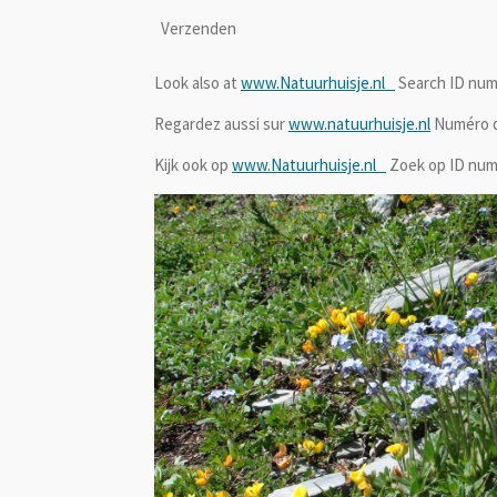
Verzenden
Look also at
www.Natuurhuisje.nl
Search ID num
Regardez aussi sur
www.natuurhuisje.nl
Numéro d'
Kijk ook op
www.Natuurhuisje.nl
Zoek op ID nu