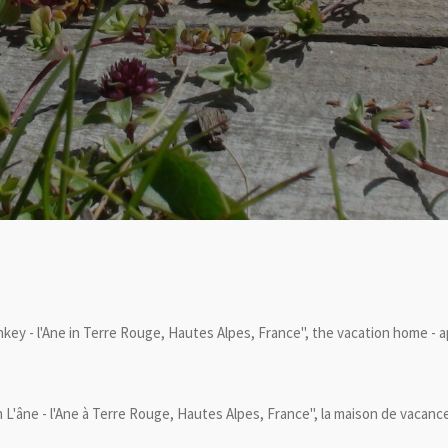
key - l'Ane in Terre Rouge, Hautes Alpes, France", the vacation home - 
n L'âne - l'Ane à Terre Rouge, Hautes Alpes, France", la maison de vacan