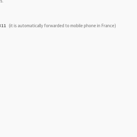
s.
311
(it is automatically forwarded to mobile phone in France)