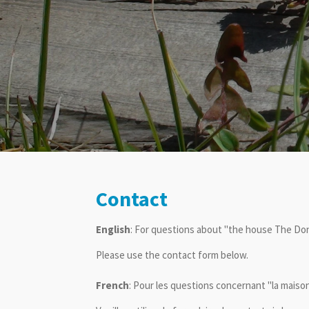
Contact
English
: For questions about "the house The Don
Please use the contact form below.
French
: Pour les questions concernant "la maiso